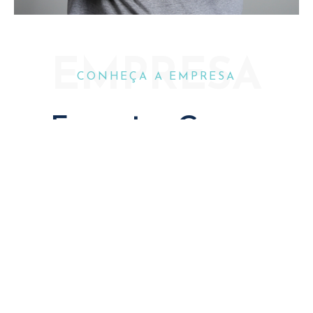
EMPRESA
CONHEÇA A EMPRESA
Espectro Grupo
A Espectro Grupo, localizada em Pouso Alegre/Mg,
é composta por 2 unidades: a
Espectro Acústica
e a
Espectro Áudio
.
Cada uma dentro da sua especialidade, mas todas
orientadas para trazer o conforto acústico que
você merece.